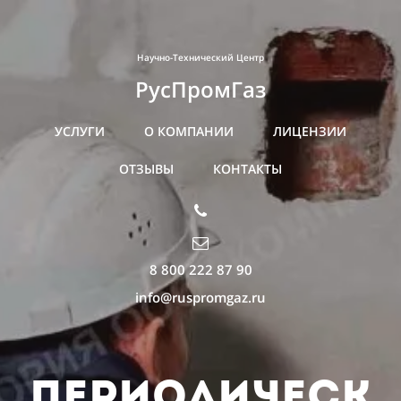
Научно-Технический Центр
РусПромГаз
УСЛУГИ
О КОМПАНИИ
ЛИЦЕНЗИИ
ОТЗЫВЫ
КОНТАКТЫ
8 800 222 87 90
info@ruspromgaz.ru
периодическ